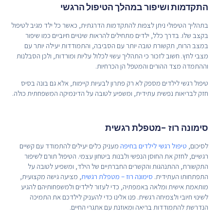
התקדמות ושיפור במהלך הטיפול הרגשי
בתהליך הטיפולי ניתן לצפות להתקדמות הדרגתית, כאשר כל ילד מגיב לטיפול
בקצב שלו. בדרך כלל, ילדים מתחילים להראות שינויים חיוביים כמו שיפור
במצב הרוח, תקשורת טובה יותר עם הסביבה, והתמודדות יעילה יותר עם
מצבי לחץ. חשוב לזכור כי התהליך עשוי לכלול עליות ומורדות, ולכן הסבלנות
וההתמדה מצד ההורים והמטפל הן הכרחיות.
טיפול רגשי לילדים מספק לא רק פתרון לבעיות קיימות, אלא גם בונה בסיס
חזק לבריאות נפשית עתידית, ומשפיע לטובה על הדינמיקה המשפחתית כולה.
סימונה רוז -מטפלת רגשית
לסיכום,
טיפול רגשי לילדים בחיפה
מעניק כלים יעילים להתמודד עם קשיים
רגשיים, לחזק את החוסן הנפשי ולבנות ביטחון עצמי. הטיפול תורם לשיפור
התקשורת, ההתנהגות והקשרים החברתיים של הילד, ומשפיע לטובה על
התפתחותו העתידית.
סימונה רוז – מטפלת רגשית
, מציעה גישה מקצועית,
מותאמת אישית ומלאה באמפתיה, כדי לעזור לילדים ולמשפחותיהם להגיע
לשינוי חיובי ולצמיחה רגשית. פנו אלינו כדי להעניק לילדכם את התמיכה
הנדרשת להתמודדות בריאה ומאוזנת עם אתגרי החיים.