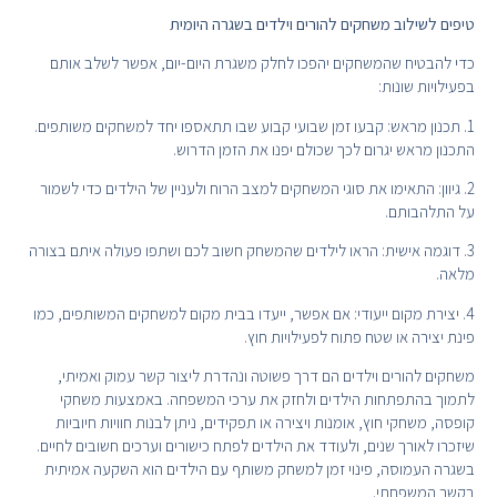
טיפים לשילוב משחקים להורים וילדים בשגרה היומית
כדי להבטיח שהמשחקים יהפכו לחלק משגרת היום-יום, אפשר לשלב אותם
בפעילויות שונות:
1. תכנון מראש: קבעו זמן שבועי קבוע שבו תתאספו יחד למשחקים משותפים.
התכנון מראש יגרום לכך שכולם יפנו את הזמן הדרוש.
2. גיוון: התאימו את סוגי המשחקים למצב הרוח ולעניין של הילדים כדי לשמור
על התלהבותם.
3. דוגמה אישית: הראו לילדים שהמשחק חשוב לכם ושתפו פעולה איתם בצורה
מלאה.
4. יצירת מקום ייעודי: אם אפשר, ייעדו בבית מקום למשחקים המשותפים, כמו
פינת יצירה או שטח פתוח לפעילויות חוץ.
משחקים להורים וילדים הם דרך פשוטה ונהדרת ליצור קשר עמוק ואמיתי,
לתמוך בהתפתחות הילדים ולחזק את ערכי המשפחה. באמצעות משחקי
קופסה, משחקי חוץ, אומנות ויצירה או תפקידים, ניתן לבנות חוויות חיוביות
שיזכרו לאורך שנים, ולעודד את הילדים לפתח כישורים וערכים חשובים לחיים.
בשגרה העמוסה, פינוי זמן למשחק משותף עם הילדים הוא השקעה אמיתית
בקשר המשפחתי.