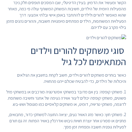
הקשר ומעשיר את הדמיון. בעידן הדיגיטלי, שבו המסכים תופסים חלק ניכר
מהפעילות היומית של הילדים, חשיבות המשחק המשותף עולה פי כמה, מאחר
שהוא מאפשר להורים ולילדים להתחבר באופן אישי ובלתי אמצעי. דרך
הפעילויות המשותפות, הילדים מפתחים מיומנויות חשובות, וההורים נהנים מזמן
בילוי מקרב עם ילדיהם.
סוגי משחקים להורים וילדים
המתאימים לכל גיל
כאשר בוחרים משחקים להורים וילדים, חשוב לקחת בחשבון את הגילאים
והיכולות של הילדים, כדי להבטיח שכולם ייהנו מהחוויה.
1. משחקי קופסה: בין אם מדובר במשחקי אסטרטגיה מורכבים או במשחקי מזל
פשוטים, משחקי קופסה יכולים ליצור אווירה נעימה של אתגר וחשיבה משותפת.
לדוגמה, משחקי טריוויה, דומינו, או משחקים קלאסיים כמו מונופול ושש-בש.
2. משחקי חוץ: כאשר מזג האוויר נעים, יציאה החוצה למשחקי כדור, מחבואים,
מחניים או ספורט אחר יוצרת חוויות גיבוש ואדרנלין באוויר הפתוח. זה גם תורם
לפעילות גופנית חשובה ומפחית זמן מסך.