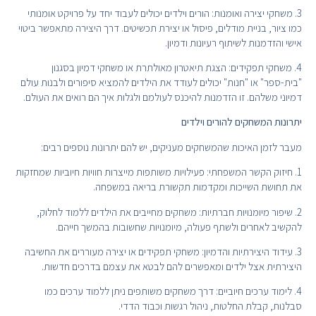
3. משחקי יצירה ואומנות: הורים וילדים יכולים לעבוד יחד על פרויקט אומנותי
כמו ציור, בניית מודלים, פיסול או יצירת תכשיטים. דרך היצירה מתאפשר ביטוי
אישי והזדמנות לשיתוף רעיונות ודמיון.
4. משחקי תפקידים: הצגת תיאטרון מאולתרת או משחקי דמיון בסגנון
"בית-ספר" או "חנות" יכולים לעודד את הילדים להמציא סיפורים ולבנות עולם
דמיוני משלהם. זו הזדמנות להיכנס לעולמם ולגלות איך הם רואים את העולם.
יתרונות המשחקים להורים וילדים
מעבר לזמן האיכות שהמשחקים מעניקים, יש להם יתרונות נוספים רבים:
1. חיזוק הקשר המשפחתי: פעילויות משותפות מייצרות חוויות חיוביות שמחזקות
את תחושת השייכות ומקדמות תקשורת בריאה במשפחה.
2. שיפור מיומנויות חברתיות: משחקים מחייבים את הילדים ללמוד לחלוק,
להקשיב לאחרים ולשתף פעולה, מיומנויות שחשובות בהמשך חייהם.
3. עידוד היצירתיות והדמיון: משחקי תפקידים או יצירה מעוררים את החשיבה
היצירתית אצל ילדים ומאפשרים להם לבטא את עצמם בדרכים חדשות.
4. לימוד ערכים חיוביים: דרך משחקים משותפים ניתן ללמוד ערכים כמו
סבלנות, קבלת החלטות, ניהול רגשות וכבוד הדדי.