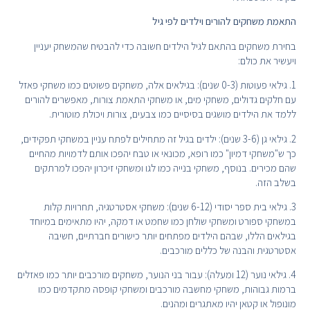
התאמת משחקים להורים וילדים לפי גיל
בחירת משחקים בהתאם לגיל הילדים חשובה כדי להבטיח שהמשחק יעניין
ויעשיר את כולם:
1. גילאי פעוטות (0-3 שנים): בגילאים אלה, משחקים פשוטים כמו משחקי פאזל
עם חלקים גדולים, משחקי מים, או משחקי התאמת צורות, מאפשרים להורים
ללמד את הילדים מושגים בסיסיים כמו צבעים, צורות ויכולת מוטורית.
2. גילאי גן (3-6 שנים): ילדים בגיל זה מתחילים לפתח עניין במשחקי תפקידים,
כך ש"משחקי דמיון" כמו רופא, מכונאי או טבח יהפכו אותם לדמויות מהחיים
שהם מכירים. בנוסף, משחקי בנייה כמו לגו ומשחקי זיכרון יהפכו למרתקים
בשלב הזה.
3. גילאי בית ספר יסודי (6-12 שנים): משחקי אסטרטגיה, תחרויות קלות
במשחקי ספורט ומשחקי שולחן כמו שחמט או דמקה, יהיו מתאימים במיוחד
בגילאים הללו, שבהם הילדים מפתחים יותר כישורים חברתיים, חשיבה
אסטרטגית והבנה של כללים מורכבים.
4. גילאי נוער (12 ומעלה): עבור בני הנוער, משחקים מורכבים יותר כמו פאזלים
ברמות גבוהות, משחקי מחשבה מורכבים ומשחקי קופסה מתקדמים כמו
מונופול או קטאן יהיו מאתגרים ומהנים.