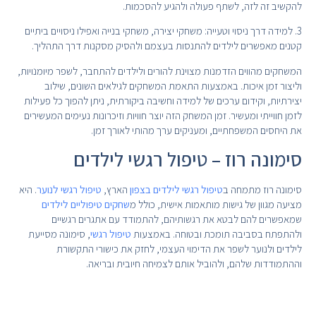
להקשיב זה לזה, לשתף פעולה ולהגיע להסכמות.
3. למידה דרך ניסוי וטעייה: משחקי יצירה, משחקי בנייה ואפילו ניסויים ביתיים
קטנים מאפשרים לילדים להתנסות בעצמם ולהסיק מסקנות דרך התהליך.
המשחקים מהווים הזדמנות מצוינת להורים ולילדים להתחבר, לשפר מיומנויות,
וליצור זמן איכות. באמצעות התאמת המשחקים לגילאים השונים, שילוב
יצירתיות, וקידום ערכים של למידה וחשיבה ביקורתית, ניתן להפוך כל פעילות
לזמן חווייתי ומעשיר. זמן המשחק הזה יוצר חוויות וזיכרונות נעימים המעשירים
את היחסים המשפחתיים, ומעניקים ערך מהותי לאורך זמן.
סימונה רוז – טיפול רגשי לילדים
סימונה רוז מתמחה ב
טיפול רגשי לילדים בצפון
הארץ,
טיפול רגשי לנוער
. היא
מציעה מגוון של גישות מותאמות אישית, כולל מ
שחקים טיפוליים לילדים
שמאפשרים להם לבטא את רגשותיהם, להתמודד עם אתגרים רגשיים
ולהתפתח בסביבה תומכת ובטוחה. באמצעות
טיפול רגשי
, סימונה מסייעת
לילדים ולנוער לשפר את הדימוי העצמי, לחזק את כישורי התקשורת
וההתמודדות שלהם, ולהוביל אותם לצמיחה חיובית ובריאה.