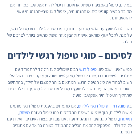
במילים, טיפול באמצעות משחק או אומנויות יכול להיות אפקטיבי במיוחד. אם
מדובר בבעיה קוגניטיבית או התנהגותית, טיפול קוגניטיבי-התנהגותי עשוי
להתאים יותר.
חשוב גם להיוועץ עם אנשי מקצוע בתחום, כמו פסיכולוג ילדים או מטפל רגשי,
על מנת לקבל ייעוץ מותאם אישית ולהבין איזה טיפול מתאים ביותר לצרכים של
הילד.
לסיכום – סוגי טיפול רגשי לילדים
כפי שראינו, ישנם סוגי
טיפול רגשי
רבים שיכולים לעזור לילד להתמודד עם
אתגרים רגשיים וחברתיים. כל טיפול מציע גישה שונה וממוקד בצרכים של הילד.
חשוב לבחור את סוג הטיפול הרגשי המתאים ביותר למצבו של הילד, בהתחשב
באופיו ובמהות הבעיה. חשוב להיוועץ במטפל או פסיכולוג מוסמך כדי להבטיח
שתהליך הטיפול יהיה אפקטיבי ומועיל.
ב
סימונה רוז – טיפול רגשי לילדים
, אנו מתמחים בהענקת טיפול רגשי מותאם
אישית לילדים, תוך שימוש בשיטות מתקדמות כמו טיפול בעזרת
משחק
,
תיאטרון
, טיפול קוגניטיבי-התנהגותי ועוד. אנו עובדים בצורה אינדיבידואלית עם
כל ילד וילד, ומספקים להם את הכלים להתמודד בצורה בריאה עם אתגרים
רגשיים.