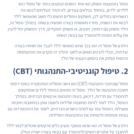
טיפול באמצעות משחק הוא אחד הסוגים הנפוצים ביותר של טיפול רגשי
לילדים. ילדים, במיוחד בגילאים צעירים, לא תמיד מצליחים לבטא את
רגשותיהם במילים. לכן, משחקים טיפוליים מהווים כלי חשוב שמאפשר לילד
לבטא את רגשותיו, פחדיו וחששותיו בצורה חופשית ובטוחה. במהלך טיפול זה,
הילד משחק עם דמויות, חפצים, או משחקי תפקידים, ודרך המשחק יכול להבין
את עולמו הפנימי ולהתמודד עם בעיות רגשיות.
היתרון של טיפול זה הוא בכך שהוא מאפשר לילד לעבד את חוויותיו בצורה
יצירתית, מבלי להרגיש מאוים או לחוץ. תהליך זה מקדם את ההתפתחות
הרגשית ומחזק את ביטחונו העצמי של הילד.
2. טיפול קוגניטיבי-התנהגותי (CBT)
טיפול קוגניטיבי-התנהגותי (CBT) הוא גישה טיפולית המתמקדת בשינוי דפוסי
חשיבה והתנהגות של הילד. טיפול זה מתאים במיוחד לילדים שמתקשים
להתמודד עם חרדות, דיכאון, בעיות התנהגות או קשיים חברתיים. במהלך
הטיפול, הילד לומד לזהות מחשבות שליליות ולשנות אותן במחשבות חיוביות
ומועילות. הטיפול עוזר גם לפתח כישורים חברתיים, לשפר את ההתמודדות עם
בעיות יומיומיות ולהפחית את ההתנהגויות השליליות.
היתרון של טיפול זה הוא שהוא ממוקד ומציע כלים פרקטיים שיכולים לעזור לילד
להתגבר על אתגרים רגשיים ולהתמודד עם בעיות בצורה ישירה ויעילה.