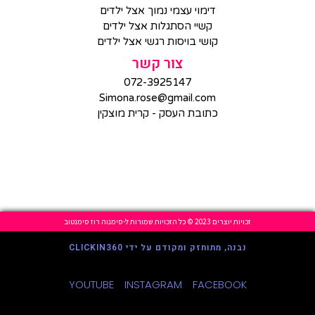
דימוי עצמי נמוך אצל ילדים
קשיי הסתגלות אצל ילדים
קושי בויסות רגשי אצל ילדים
צור קשר
072-3925147
Simona.rose@gmail.com
כתובת העסק - קרית מוצקין
זכויות יוצרים 2023 © כל הזכויות שמורות ל-סימנוה רוז סימנטוב
נבנה, מתוחזק ומקודם על ידי CLICKIN360
YOUTUBE
INSTAGRAM
FACEBOOK