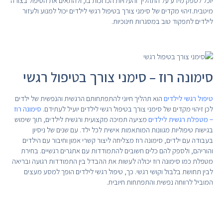
יוכל לספק מידע על התהליך והעלויות הכרוכות בו, ולהתאים את הטיפול בצורה
מיטבית.זיהוי מקדים של סימני צורך בטיפול רגשי לילדים יכול למנוע ולעזור
לילדים לתפקוד טוב במסגרות חינוכיות.
סימונה רוז – סימני צורך בטיפול רגשי
טיפול רגשי לילדים
הוא תהליך חיוני להתפתחותם הרגשית והנפשית של ילדים
לכן זיהוי מקדים של סימני צורך בטיפול רגשי לילדים יועיל לעתידם.
סימונה רוז
– מטפלת רגשית לילדים
מציעה תמיכה מקצועית ורגשית לילדים, תוך שימוש
בגישות טיפוליות מגוונות המותאמות אישית לכל ילד. עם שנים של ניסיון
בעבודה עם ילדים, סימונה רוז מצליחה ליצור קשרי אמון וחיבור עם הילדים
והוריהם, ולספק להם כלים חשובים להתמודדות עם אתגרים רגשיים. בחירת
מטפלת כמו סימונה רוז יכולה לעשות את ההבדל בין התמודדות רגועה ובריאה
לבין תחושת בלבול וקושי רגשי. כך, טיפול רגשי לילדים הופך למסע מעצים
המוביל לרווחה נפשית והתפתחות חיובית.