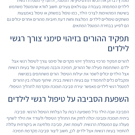
מומלץ לבדוק את הכשרתו והניסיון של המטפל, ולהעדיף מטפלת רגשית
לילדים המתמחה בעבודה עם גילאים צעירים. חשוב לוודא שהמטפל משתמש
בשיטות המתאימות לצרכי הילד, כמו טיפול במשחק או טיפול באמצעות
משחקים טיפוליים לילדים. המלצות וחוות דעת חיוביות מהורים אחרים יכולים גם
הם לסייע בבחירת המטפל המתאים.
תפקיד ההורים בזיהוי סימני צורך רגשי
לילדים
להורים תפקיד מרכזי בתהליך זיהוי מקדים של סימני צורך לטיפול רגשי אצל
ילדם. השתתפות פעילה של ההורים, תמיכה והבנה מעמיקה של בעיות רגשיות
אצל הילדים יכולים לשפר את יעילות הטיפול. הורים משתתפים בפגישות
ומקבלים כלים להתמודד עם בעיות רגשיות בבית. שיתוף פעולה בין ההורים
למטפל רגשי לילדים מאפשר יצירת סביבה תומכת ומקדמת לתהליך הטיפולי.
השפעת הסביבה על טיפול רגשי לילדים
הסביבה שבה הילד גדל משפיעה רבות על הצלחת הטיפול הרגשי. סביבה
ביתית תומכת ומבינה יכולה לחזק את התהליך הטיפולי ולעודד את הילד לשתף
פעולה עם המטפלת הרגשית. לעומת זאת, סביבה מלחיצה או ביקורתית עלולה
להחמיר בעיות רגשיות אצל ילדים. לכן, חשוב ליצור סביבה מקדמת תמיכה